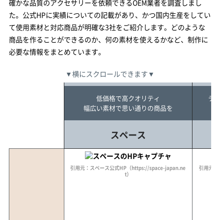
確かな品質のアクセサリーを依頼できるOEM業者を調査しまし
た。公式HPに実績についての記載があり、かつ国内生産をしてい
て使用素材と対応商品が明確な3社をご紹介します。どのような
商品を作ることができるのか、何の素材を使えるかなど、制作に
必要な情報をまとめています。
▼横にスクロールできます▼
低価格で高クオリティ
テ
幅広い素材で思い通りの商品を
格
スペース
引用元：スペース公式HP（https://space-japan.ne
引用元：石友
t）