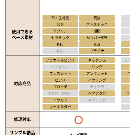
布・生地物
真鍮
布
合金
プラスチック
使用できる
アクリル
樹脂
ベース素材
セラミック
シルバー925
セ
K10
K18
K24
プラチナ
ノンホールピアス
ネックレス
ノン
ペンダント
リング
ペ
ブレスレット
アンクレット
ブ
ピアス
イヤリング
対応商品
ブローチ
ティアラ
工芸品（地金）
ヘアアクセ
工芸
イヤカフ
ペアリング
キーホルダー
キ
〇
修理対応
サンプル納品