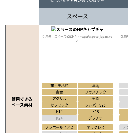
幅広い素材で思い通りの商品を
格
スペース
引用元：スペース公式HP（https://space-japan.ne
引用元：石友
t）
布・生地物
真鍮
布
合金
プラスチック
使用できる
アクリル
樹脂
ベース素材
セラミック
シルバー925
セ
K10
K18
K24
プラチナ
ノンホールピアス
ネックレス
ノン