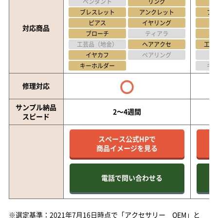
ペンダント
リング
ペ
ブレスレット
アンクレット
ブ
ピアス
イヤリング
対応商品
ブローチ
ティアラ
工芸品（地金）
ヘアアクセ
工芸
イヤカフ
ペアリング
キーホルダー
キ
〇
修理対応
サンプル納品
2～4週間
スピード
スペース公式HPで
商品イメージを見る
電話で問い合わせる
※選定基準：2021年7月16日時点で「アクセサリー OEM」と